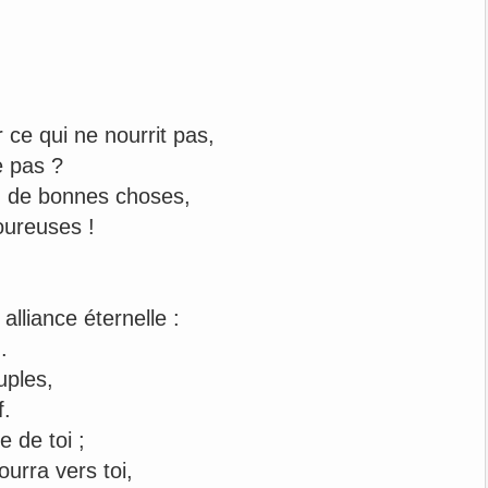
ce qui ne nourrit pas,
e pas ?
z de bonnes choses,
oureuses !
lliance éternelle :
.
uples,
f.
e de toi ;
urra vers toi,