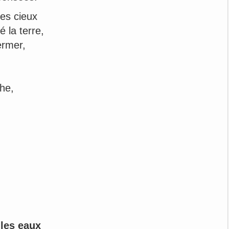
des cieux
 la terre,
ermer,
he,
 les eaux