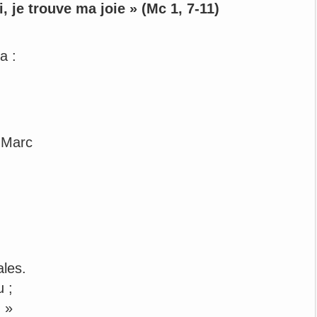
, je trouve ma joie » (Mc 1, 7-11)
a :
t Marc
ales.
u ;
. »