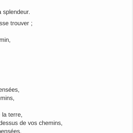
ta splendeur.
sse trouver ;
min,
ensées,
emins,
la terre,
-dessus de vos chemins,
pensées.