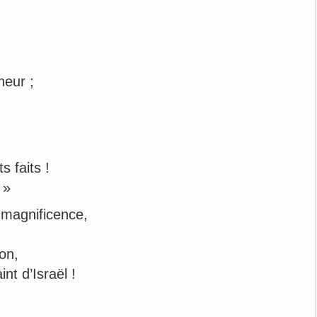
neur ;
 faits !
 »
 magnificence,
ion,
int d’Israël !