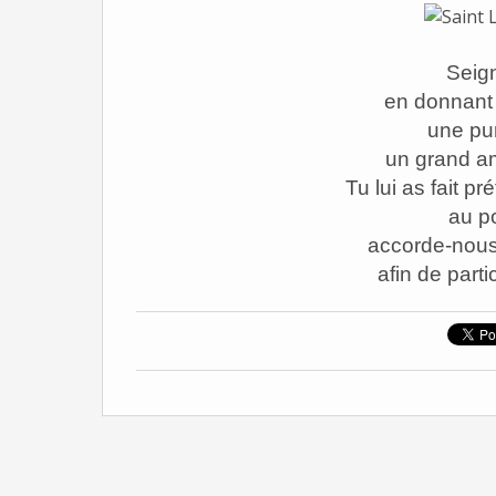
Seign
en donnant 
une pu
un grand am
Tu lui as fait p
au po
accorde-nous 
afin de parti