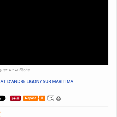
quer sur la flèche
Repost
0