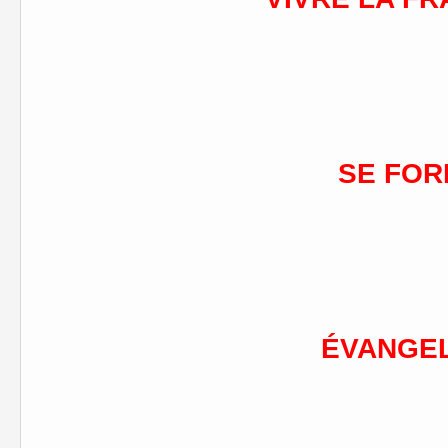
SE FO
É
VANGE