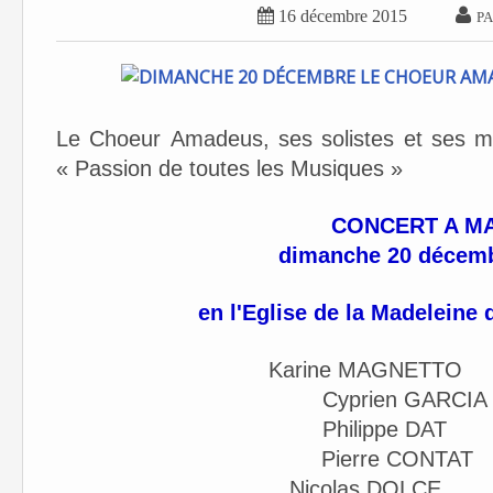


16 décembre 2015
PA
Le Choeur Amadeus, ses solistes et ses mus
« Passion de toutes les Musiques »
CONCERT A M
dimanche 20 décemb
en l'Eglise de la Madeleine d
Karine MAGNETTO 
Cyprien GARC
Philippe D
Pierre CONT
Nicolas DOLCE 