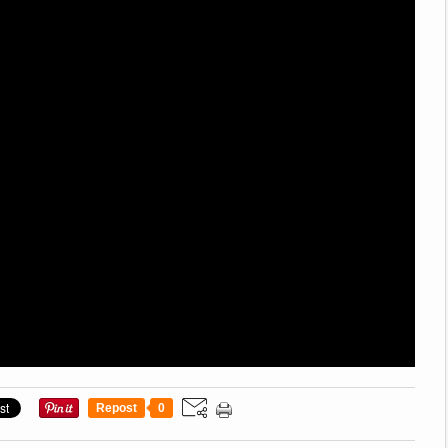
Repost
0