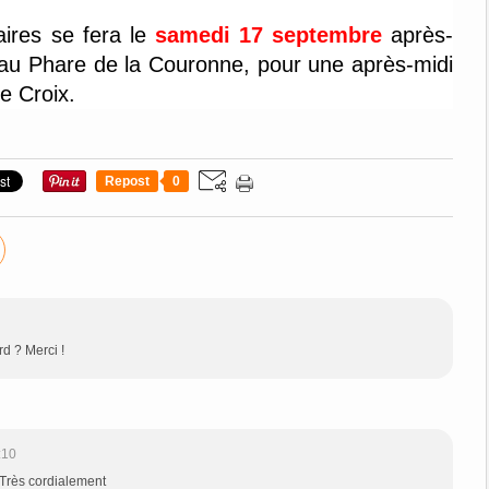
ires se fera le
samedi 17 septembre
après-
au Phare de la Couronne, pour une après-midi
te Croix.
Repost
0
rd ? Merci !
:10
 Très cordialement