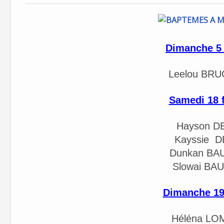
Dimanche 5 
Leelou BR
Samedi 18 f
Hayson D
Kayssie 
Dunkan BA
Slowai BA
Dimanche 19 
Héléna L