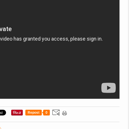
Repost
0