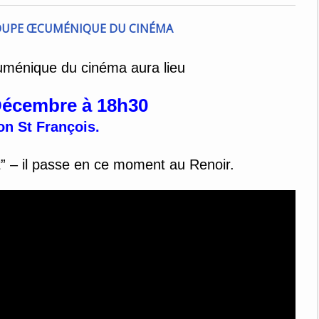
uménique du cinéma aura lieu
Décembre à 18h30
n St François.
ut” – il passe en ce moment au Renoir.