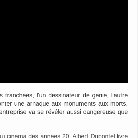
ranchées, l'un dessinateur de génie, l'autre
onter une arnaque aux monuments aux morts.
'entreprise va se révéler aussi dangereuse que
e au cinéma des années 20, Albert Dupontel livre