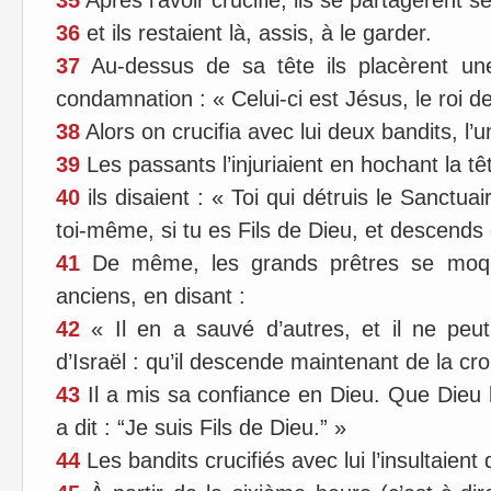
35
Après l’avoir crucifié, ils se partagèrent s
36
et ils restaient là, assis, à le garder.
37
Au-dessus de sa tête ils placèrent une 
condamnation : « Celui-ci est Jésus, le roi de
38
Alors on crucifia avec lui deux bandits, l’u
39
Les passants l’injuriaient en hochant la têt
40
ils disaient : « Toi qui détruis le Sanctuai
toi-même, si tu es Fils de Dieu, et descends d
41
De même, les grands prêtres se moquai
anciens, en disant :
42
« Il en a sauvé d’autres, et il ne peut
d’Israël : qu’il descende maintenant de la croi
43
Il a mis sa confiance en Dieu. Que Dieu le 
a dit : “Je suis Fils de Dieu.” »
44
Les bandits crucifiés avec lui l’insultaien