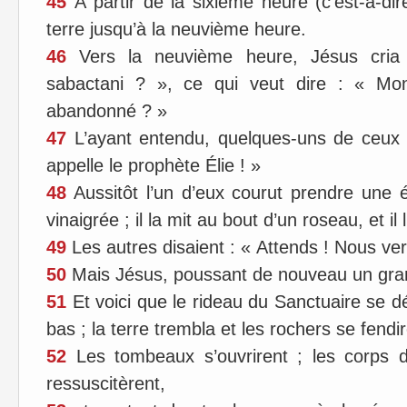
45
À partir de la sixième heure (c’est-à-dire 
terre jusqu’à la neuvième heure.
46
Vers la neuvième heure, Jésus cria d
sabactani ? », ce qui veut dire : « Mo
abandonné ? »
47
L’ayant entendu, quelques-uns de ceux qu
appelle le prophète Élie ! »
48
Aussitôt l’un d’eux courut prendre une 
vinaigrée ; il la mit au bout d’un roseau, et il 
49
Les autres disaient : « Attends ! Nous verr
50
Mais Jésus, poussant de nouveau un grand c
51
Et voici que le rideau du Sanctuaire se d
bas ; la terre trembla et les rochers se fendir
52
Les tombeaux s’ouvrirent ; les corps d
ressuscitèrent,