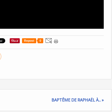
Repost
0
BAPTÊME DE RAPHAËL À... »