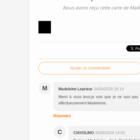
Nous avons reçu cette carte de Mad
Ajouter un commentaire
M
Madeleine Leprieur
24/04/2026 20:14
Merci à vous tous,je vois que je ne suis pas
affectueusement Madeleine;
Répondre
C
CIAVOLINO
30/06/2026 14:02