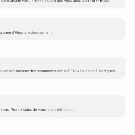
votre ancien voisin<br /> J’espere que vous allez bien <br /> Bises
ssonier d'Alger affectueusement
 souvenir lumineux des monuments vécus à Croix Sainte et à Martigues
vous. Prenez soins de vous, à bientôt, bisous