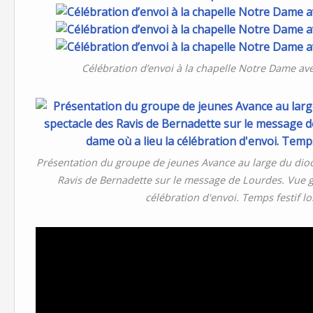
Célébration d’envoi à la chapelle Notre Dame av
Présentation du groupe de jeunes Avance au large du dioc
Ravis de Bernadette sur le message de Lourdes. Vue g
célébration d'envoi. Temps festif lo