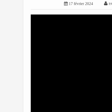


17 février 2024
P