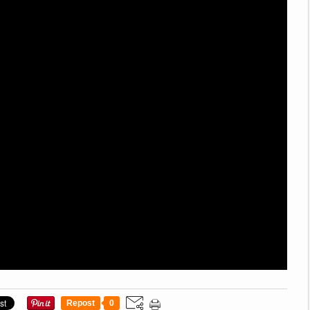
Repost
0