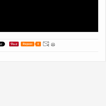
Repost
0