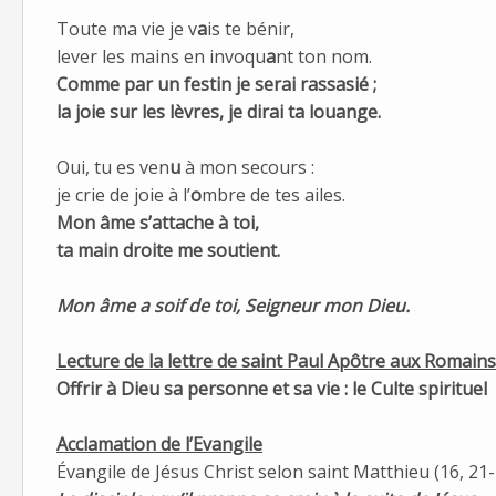
Toute ma vie je v
a
is te bénir,
lever les mains en invoqu
a
nt ton nom.
Comme par un festin je ser
a
i rassasié ;
la joie sur les lèvres, je dir
a
i ta louange.
Oui, tu es ven
u
à mon secours :
je crie de joie à l’
o
mbre de tes ailes.
Mon âme s’att
a
che à toi,
ta main dr
o
ite me soutient.
Mon âme a soif de toi, Seigneur mon Dieu.
Lecture de la lettre de saint Paul Apôtre aux Romains
Offrir à Dieu sa personne et sa vie : le Culte spirituel
Acclamation de l’Evangile
Évangile de Jésus Christ selon saint Matthieu (16, 21-