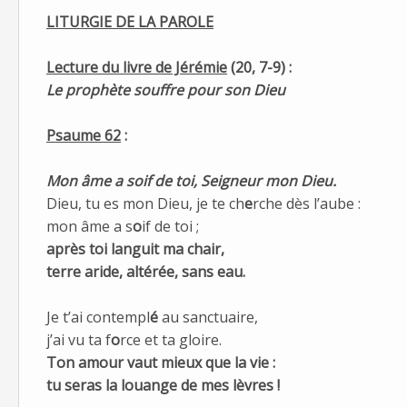
LITURGIE DE LA PAROLE
Lecture du livre de Jérémie
(20, 7-9) :
Le prophète souffre pour son Dieu
Psaume 62
:
Mon âme a soif de toi, Seigneur mon Dieu.
Dieu, tu es mon Dieu, je te ch
e
rche dès l’aube :
mon âme a s
o
if de toi ;
après toi langu
i
t ma chair,
terre aride, altér
é
e, sans eau.
Je t’ai contempl
é
au sanctuaire,
j’ai vu ta f
o
rce et ta gloire.
Ton amour vaut mie
u
x que la vie :
tu seras la lou
a
nge de mes lèvres !