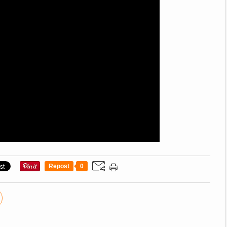
Repost
0