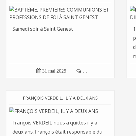
Samedi soir â Saint Genest
1
p
d
m

31 mai 2025

…
FRANÇOIS VERDEIL, IL Y A DEUX ANS
François VERDEIL nous a quittés il y a
deux ans. François était responsable du