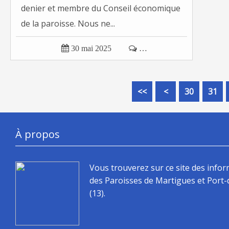
denier et membre du Conseil économique
de la paroisse. Nous ne...

30 mai 2025

…
10
20
<<
<
30
31
À propos
Vous trouverez sur ce site des info
des Paroisses de Martigues et Port
(13).