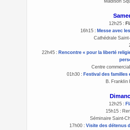
Madison Squ
Samed
12h25 :
F
16h15 :
Messe avec les 
Cathédrale Saint-
22h45 :
Rencontre « pour la liberté reli
pers
Centre commercial
01h30 :
Festival des familles e
B. Franklin
Dimanc
12h25 :
F
15h15 : Ren
Séminaire Saint-Ch
17h00 :
Visite des détenus 