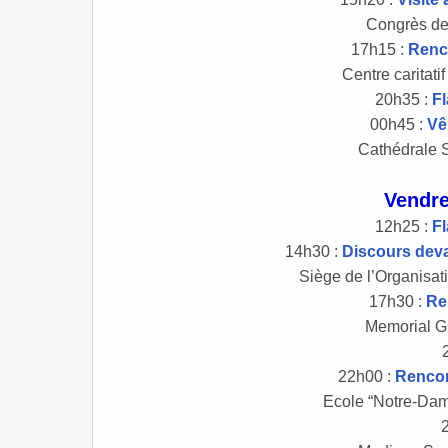
Congrès de
17h15 :
Renc
Centre caritati
20h35 :
F
00h45 :
Vê
Cathédrale S
Vendre
12h25 :
F
14h30 :
Discours deva
Siège de l’Organisa
17h30 :
Re
Memorial G
22h00 :
Rencon
Ecole “Notre-Dam