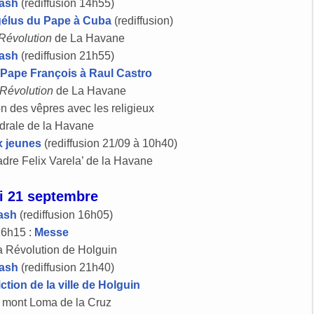
lash
(rediffusion 14h55)
gélus du Pape à Cuba
(rediffusion)
 Révolution
de La Havane
lash
(rediffusion 21h55)
 Pape François à Raul Castro
 Révolution
de La Havane
n des vêpres avec les religieux
drale de la Havane
x jeunes
(rediffusion 21/09 à 10h40)
adre Felix Varela’ de la Havane
i 21 septembre
ash
(rediffusion 16h05)
16h15 :
Messe
a Révolution de Holguin
lash
(rediffusion 21h40)
tion de la ville de Holguin
 mont Loma de la Cruz