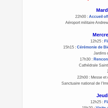
Mard
22h00 :
Accueil off
Aéroport militaire Andre
Mercre
12h25 :
F
15h15 :
Cérémonie de Bie
Jardins 
17h30 :
Rencont
Cathédrale Saint
22h00 : Messe et 
Sanctuaire national de l’
Jeud
12h25 :
F
15h20 :
Visite