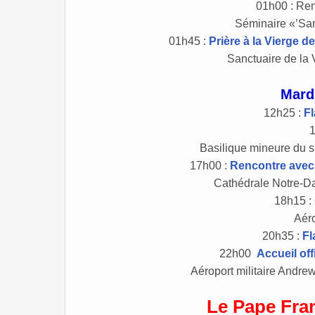
01h00 : Ren
Séminaire «’San
01h45 :
Prière à la Vierge d
Sanctuaire de la 
Mard
12h25 :
F
Basilique mineure du s
17h00 :
Rencontre avec l
Cathédrale Notre-D
18h15 :
Aéro
20h35 :
Fl
22h00
Accueil off
Aéroport militaire Andre
Le Pape Fra