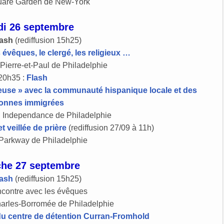
are Garden de New-York
i 26 septembre
lash
(rediffusion 15h25)
évêques, le clergé, les religieux …
Pierre-et-Paul de Philadelphie
20h35 :
Flash
gieuse » avec la communauté hispanique locale et des
onnes immigrées
 Independance de Philadelphie
t veillée de prière
(rediffusion 27/09 à 11h)
 Parkway de Philadelphie
he 27 septembre
lash
(rediffusion 15h25)
contre avec les évêques
arles-Borromée de Philadelphie
du centre de détention Curran-Fromhold