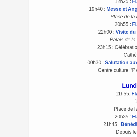
12h25 :
F
19h40 :
Messe et An
Place de la
20h55 :
F
22h00 :
Visite du
Palais de la
23h15 : Célébratio
Cathé
00h30 :
Salutation au
Centre culturel ‘P
Lund
11h55:
Fl
Place de l
20h35 :
F
21h45 :
Bénédic
Depuis le