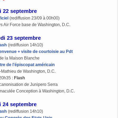
i 22 septembre
iciel
(rediffusion 23/09 à 00h00)
ws Air Force base de Washington, D.C.
di 23 septembre
lash
(rediffusion 14h10)
nvenue + visite de courtoisie au Pdt
de la Maison Blanche
re de l’épiscopat américain
-Mathieu de Washington, D.C.
20h35 :
Flash
canonisation de Junipero Serra
Immaculée Conception à Washington, D.C.
i 24 septembre
lash
(rediffusion 14h10)
 au Congrès des Etats-Unis