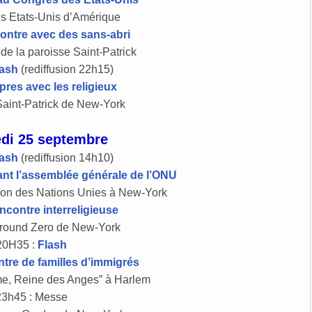
s Etats-Unis d’Amérique
ontre avec des sans-abri
f de la paroisse Saint-Patrick
lash
(rediffusion 22h15)
pres avec les religieux
aint-Patrick de New-York
di 25 septembre
lash
(rediffusion 14h10)
nt l’assemblée générale de l’ONU
tion des Nations Unies à New-York
ncontre interreligieuse
round Zero de New-York
20H35 :
Flash
tre de familles d’immigrés
e, Reine des Anges” à Harlem
23h45 : Messe