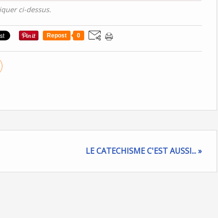
iquer ci-dessus.
Repost
0
LE CATECHISME C'EST AUSSI... »