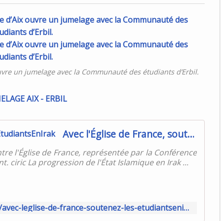
vre un jumelage avec la Communauté des étudiants d’Erbil.
Avec l'Église de France, soutenez les #EtudiantsEnIrak
ntre l'Église de France, représentée par la Conférence
. ciric La progression de l'État Islamique en Irak ...
http://www.oeuvre-orient.fr/2015/12/03/avec-leglise-de-france-soutenez-les-etudiantsenirak/