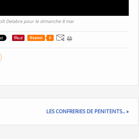
ît Delabre pour le dimanche 8 mai
Repost
0
LES CONFRERIES DE PENITENTS... »