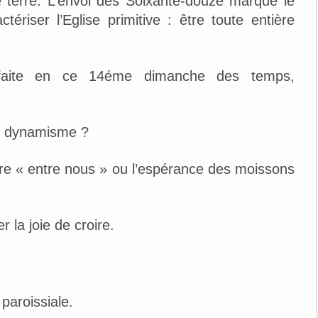
e terre. L’envoi des Soixante-douze marque le
tériser l’Eglise primitive : être toute entière
us faite en ce 14éme dimanche des temps,
e dynamisme ?
ire « entre nous » ou l’espérance des moissons
 la joie de croire.
aroissiale.