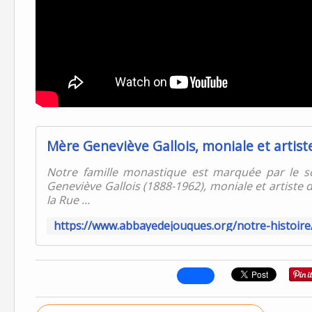
Mère Geneviève Gallois, moniale et artist
Notre famille monastique est marquée par le sou
Geneviève Gallois (1888-1962), moniale et artiste 
la Rue ...