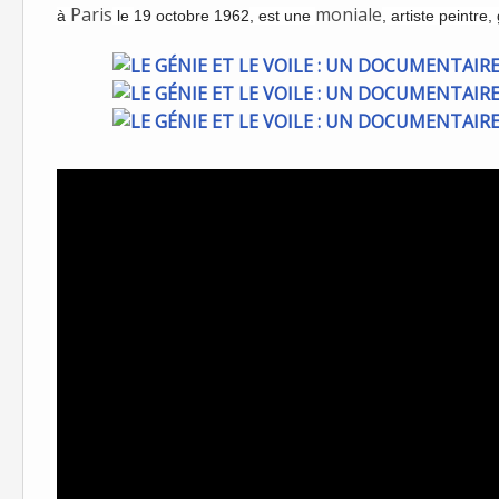
Paris
moniale
à
le
19 octobre 1962
, est une
, artiste peintre,