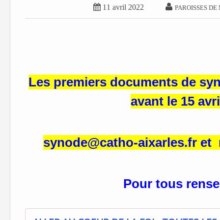


11 avril 2022
PAROISSES DE
Les premiers documents de synt
avant le 15 avri
synode@catho-aixarles.fr et
Pour tous rense