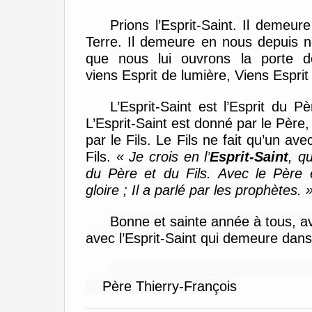
Prions l’Esprit-Saint.
Il demeure
Terre. Il demeure en nous depuis 
que nous lui ouvrons la porte 
viens
E
sprit de lumière, Viens
E
spri
L’Esprit-Saint est
l’Esprit du Pè
L’
E
sprit
-Saint
est donné
pa
r le Père,
par le Fils.
Le Fils ne fait qu’un avec
Fils
.
«
Je crois en l’
Esprit-Saint
, q
du Père et du Fils.
Avec le Père 
gloire
;
I
l a parlé par les prophètes.
Bonne et sainte année à tous, a
avec l’Esprit-Saint qui demeure dans
Père Thierry-François