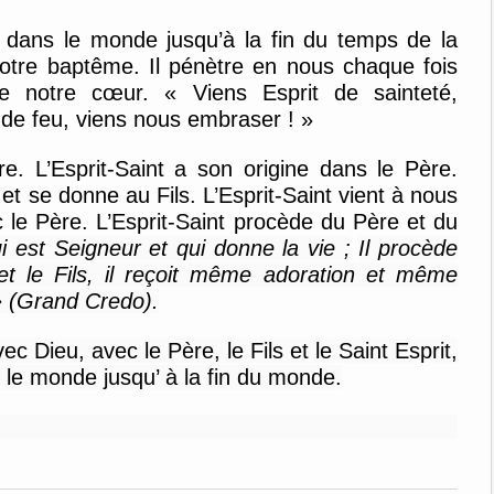
 dans le monde jusqu’
à la fin du temps de la
notre baptême.
Il pénètre en nous
chaque fois
de notre cœur.
« Viens
E
sprit de sainteté,
t de
feu, viens nous embraser ! »
re.
L’
E
sprit-
S
aint a
s
on origine dans le Père
.
et se donne au Fils.
L’Esprit-Saint
vient à nous
 le Père. L’Esprit-Saint
procède du Père et du
ui est Seigneur et qui donne la vie
;
I
l procède
et le Fils, il reçoit même adoration et même
»
(Grand Cr
edo).
vec Dieu
, avec le Père, le Fils et le Saint Esprit,
 le monde jusqu’ à la fin du monde.