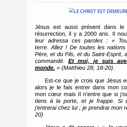
Jésus est aussi présent
dans le 
résurrection
, il y a 2000 ans.
I
l
nou
leur adressa ces paroles : « Tou
terre.
Allez ! De toutes les nations
Père, et du Fils, et du Saint-Esprit,
commandé.
Et moi, je suis ave
monde.
»
(Matthieu 28, 18-20)
.
Est-ce que je cro
is que Jésus e
alors je le fais entrer dans mon
cœ
mon
cœur
mais Il n’entre que si
j’
tiens à la porte, et je frappe. Si
j’entrerai chez lui ; je prendrai mon 
20)