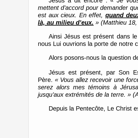
Jésus
a
dit encore :
« Je
vous 
mettent d’accord pour demander quoi 
est aux cieux.
En effet,
quand deux
là, au milieu d’eux.
»
(Matthieu 18,
Ainsi Jésus est présent dans l
nous Lui ouvrions la porte de notre
c
Alors posons-nous la
question de
Jésus est présent
,
par Son
E
Père
.
«
V
ous allez recevoir une forc
serez alors mes témoins à Jérusa
jusqu’aux extrémités de la terre. »
(A
Depuis la Pentecôte, Le Christ e