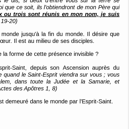
le dis, si deux d’entre vous sur la terre se
que ce soit, ils l’obtiendront de mon Père qui
 ou trois sont réunis en mon nom, je suis
 19-20)
e monde
jusqu’à la fin du monde. Il désire que
œur. Il est au milieu de ses disciples
.
 la forme de cette présence invisible ?
sprit-
S
aint
,
depuis son
A
scen
sion auprès du
e quand le Saint-Esprit viendra sur vous ; vous
lem, dans toute la Judée et la Samarie, et
ctes des Ap
ôtres 1, 8)
st demeuré dans le monde par l’Esprit-Saint.