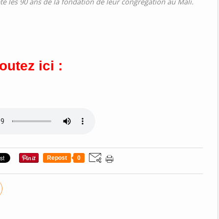
té les 90 ans de la fondation de leur congrégation au Mali.
outez ici :
Repost
0