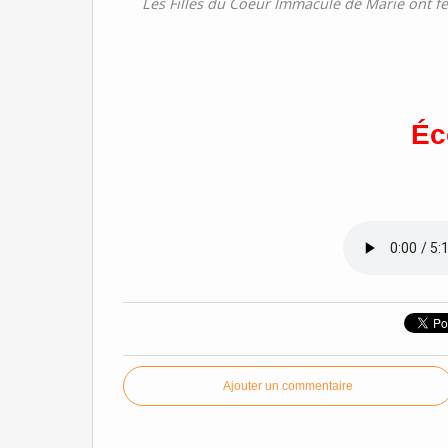
Les Filles du Coeur Immaculé de Marie ont fê
Éc
Ajouter un commentaire