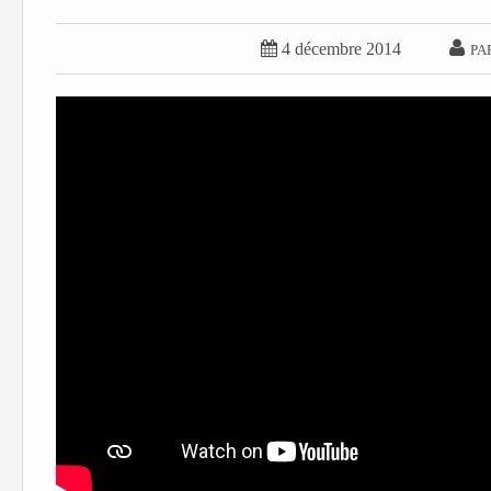


4 décembre 2014
PA