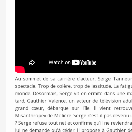
Au sommet de sa carrière d’acteur, Serge Tanneur
spectacle. Trop de colère, trop de lassitude. La fati
monde. Désormais, Serge vit en ermite dans une mai
tard, Gauthier Valence, un acteur de télévision ad
grand cœur, débarque sur l’île. Il vient retro
Misanthrope» de Molière. Serge n’est-il pas devenu
? Serge refuse tout net et confirme qu’il ne reviendr
lui ne demande qu’à céder. Il propose à Gauthier de