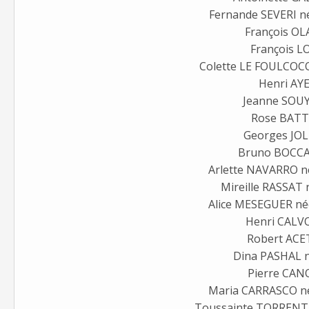
Fernande SEVERI n
François O
François L
Colette LE FOULCOC
Henri AY
Jeanne SOU
Rose BATT
Georges JO
Bruno BOCC
Arlette NAVARRO 
Mireille RASSAT
Alice MESEGUER n
Henri CAL
Robert AC
Dina PASHAL n
Pierre CAN
Maria CARRASCO 
Toussainte TORRENT