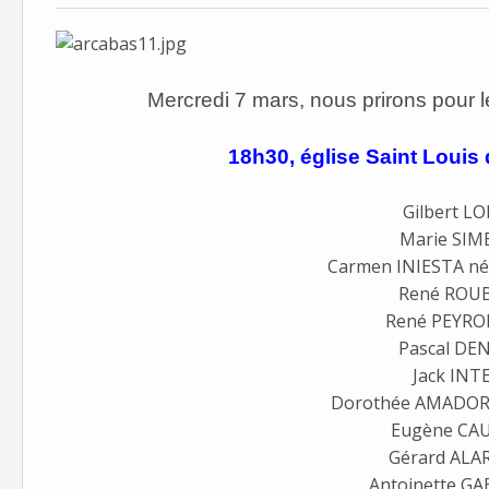
Mercredi 7 mars, nous prirons pour l
18h30, église Saint Louis 
Gilbert L
Marie SI
Carmen INIESTA n
René ROU
René PEYR
Pascal DE
Jack INT
Dorothée AMADOR
Eugène CAU
Gérard AL
Antoinette GA