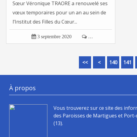
Sœur Véronique TRAORE a renouvelé ses
vœux temporaires pour un an au sein de
l’Institut des Filles du Cœur...

3 septembre 2020

…
100
110
120
130
<<
<
140
141
À propos
Vous trouverez sur ce site des info
des Paroisses de Martigues et Port
(13).