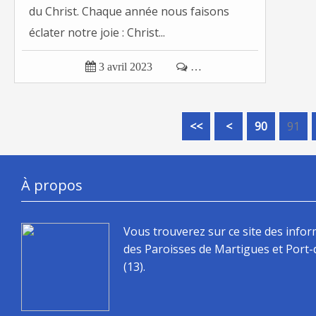
du Christ. Chaque année nous faisons
éclater notre joie : Christ...

3 avril 2023

…
10
20
30
40
50
60
70
80
<<
<
90
91
À propos
Vous trouverez sur ce site des info
des Paroisses de Martigues et Port
(13).