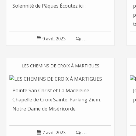
Solennité de Pâques Écoutez ici :
p
p
t

9 avril 2023

…
LES CHEMINS DE CROIX À MARTIGUES
Pointe San Christ et La Madeleine.
J
Chapelle de Croix Sainte. Parking Ziem.
p
Notre Dame de Miséricorde.

7 avril 2023

…