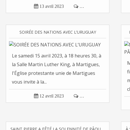

13 avril 2023

…
SOIRÉE DES NATIONS AVEC L’URUGUAY
Le samedi 15 avril 2023, à 18 heures 30, à
M
la Salle Martin Luther King, à Martigues,
f
l'Église protestante unie de Martigues
m
vous invite à la...
c

12 avril 2023

…
SAINT PIERRE A FÊTÉ LA SOLENNITÉ DE PÂQUES