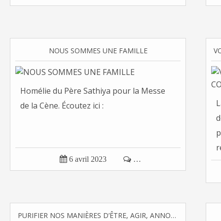
NOUS SOMMES UNE FAMILLE
Homélie du Père Sathiya pour la Messe
L
de la Cène. Écoutez ici :
d
p
r

6 avril 2023

…
PURIFIER NOS MANIÈRES D’ÊTRE, AGIR, ANNONCER, SERVIR