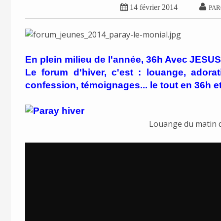


14 février 2014
PAR
En plein milieu de l'année, 36h Avec
JESUS.
Le forum d'hiver, c'est : louange, adora
confession, témoignages... le tout en 36h et
Louange du matin qu