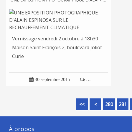
Vernissage vendredi 2 octobre à 18h30
Maison Saint François 2, boulevard Joliot-
Curie

30 septembre 2015

…
200
210
220
230
240
250
260
270
<<
<
280
281
À propos