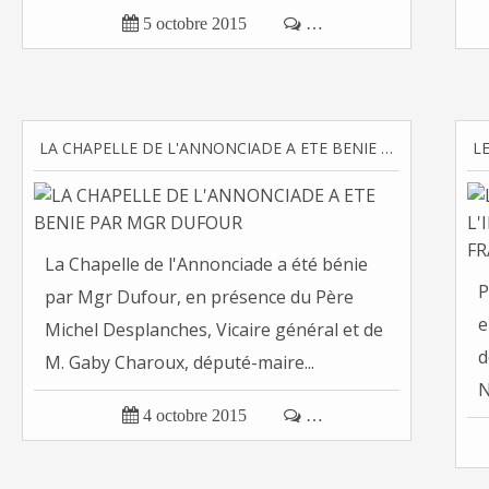

5 octobre 2015

…
LA CHAPELLE DE L'ANNONCIADE A ETE BENIE PAR MGR DUFOUR
La Chapelle de l'Annonciade a été bénie
P
par Mgr Dufour, en présence du Père
e
Michel Desplanches, Vicaire général et de
d
M. Gaby Charoux, député-maire...
N

4 octobre 2015

…