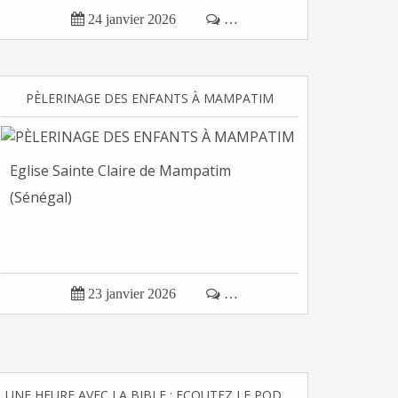

24 janvier 2026

…
PÈLERINAGE DES ENFANTS À MAMPATIM
Eglise Sainte Claire de Mampatim
(Sénégal)

23 janvier 2026

…
UNE HEURE AVEC LA BIBLE : ECOUTEZ LE PODCAST