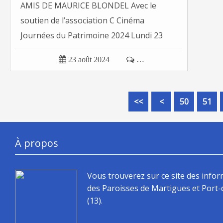
AMIS DE MAURICE BLONDEL Avec le
soutien de l’association C Cinéma
Journées du Patrimoine 2024 Lundi 23
septembre...

23 août 2024

…
10
20
30
40
<<
<
50
51
À propos
Vous trouverez sur ce site des info
des Paroisses de Martigues et Port
(13).