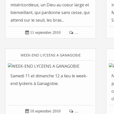
miséricordieux, un Dieu au coeur large et
i
bienveillant, qui pardonne sans cesse, qui
M
attend sur le seuil, les bras...
S

11 septembre 2010

…
WEEK-END LYCEENS A GANAGOBIE
Samedi 11 et dimanche 12 a lieu le week-
N
end lycéens à Ganagobie.
p
c
c

10 septembre 2010

…