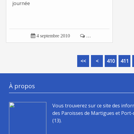
journée

4 septembre 2010

…
400
<<
<
410
411
À propos
Vous trouverez sur ce site des info
des Paroisses de Martigues et Port
(13).