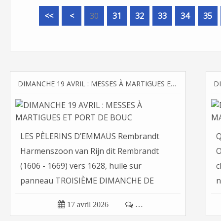
10
20
<<
<
30
31
32
33
34
35
DIMANCHE 19 AVRIL : MESSES À MARTIGUES ET PORT DE BOUC
LES PÈLERINS D’EMMAÜS Rembrandt
Q
Harmenszoon van Rijn dit Rembrandt
O
(1606 - 1669) vers 1628, huile sur
c
panneau TROISIÈME DIMANCHE DE
n
PÂQUES "...

17 avril 2026

…