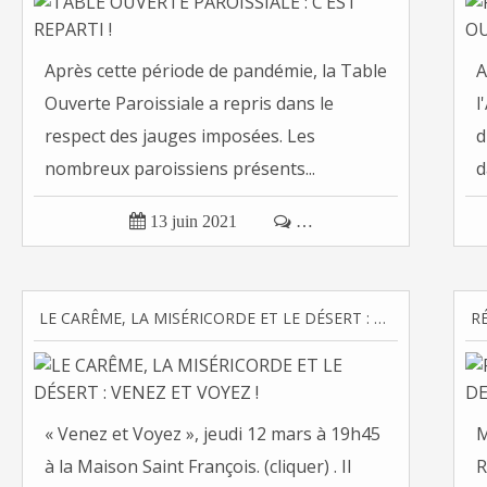
Après cette période de pandémie, la Table
A
Ouverte Paroissiale a repris dans le
l
respect des jauges imposées. Les
d
nombreux paroissiens présents...
d

13 juin 2021

…
LE CARÊME, LA MISÉRICORDE ET LE DÉSERT : VENEZ ET VOYEZ !
« Venez et Voyez », jeudi 12 mars à 19h45
M
à la Maison Saint François. (cliquer) . Il
R