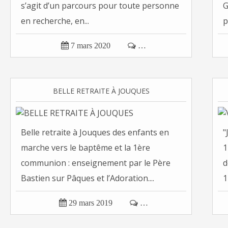
s’agit d’un parcours pour toute personne
G
en recherche, en...
p

7 mars 2020

…
BELLE RETRAITE À JOUQUES
Belle retraite à Jouques des enfants en
"
marche vers le baptême et la 1ère
1
communion : enseignement par le Père
d
Bastien sur Pâques et l’Adoration....
1

29 mars 2019

…