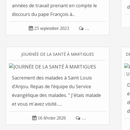
années de travail prenant en compte le
d
discours du pape François à...

25 septembre 2023

…
JOURNÉE DE LA SANTÉ À MARTIGUES
Sacrement des malades à Saint Louis
D
d’Anjou. Repas de l’équipe du Service
é
évangélique des malades. " J'étais malade
d
et vous m'avez visité......
d

16 février 2026

…