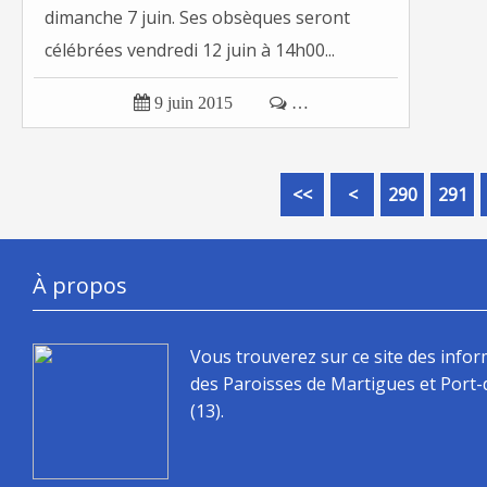
dimanche 7 juin. Ses obsèques seront
célébrées vendredi 12 juin à 14h00...

9 juin 2015

…
200
210
220
230
240
250
260
270
280
<<
<
290
291
À propos
Vous trouverez sur ce site des info
des Paroisses de Martigues et Port
(13).