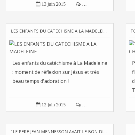

13 juin 2015

…
LES ENFANTS DU CATECHISME A LA MADELEINE
Les enfants du catéchisme à La Madeleine
P
: moment de réflexion sur Jésus et très
f
beau temps d'adoration !
d
T

12 juin 2015

…
"LE PERE JEAN MENNESSON AVAIT LE BON DIEU EN PLUS"